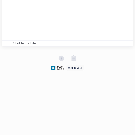
0
Folder
2
File
v.4.8.3.4