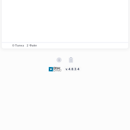
0
Папка
2
Файл
v.4.8.3.4