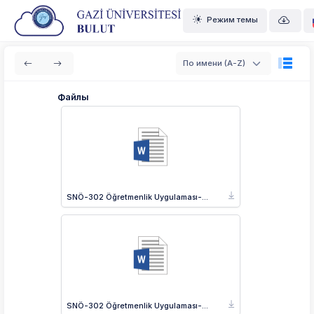
Режим темы
По имени (A-Z)
Файлы
SNÖ-302 Öğretmenlik Uygulaması-II_İngilizce.docx
SNÖ-302 Öğretmenlik Uygulaması-II_Türkçe.docx